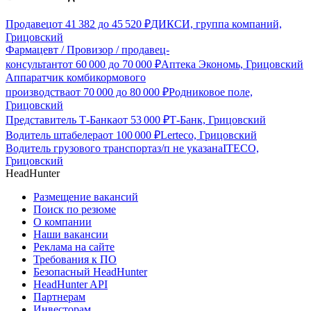
Продавец
от
41 382
до
45 520
₽
ДИКСИ, группа компаний,
Грицовский
Фармацевт / Провизор / продавец-
консультант
от
60 000
до
70 000
₽
Аптека Экономь, Грицовский
Аппаратчик комбикормового
производства
от
70 000
до
80 000
₽
Родниковое поле,
Грицовский
Представитель Т-Банка
от
53 000
₽
Т-Банк, Грицовский
Водитель штабелера
от
100 000
₽
Lerteco, Грицовский
Водитель грузового транспорта
з/п не указана
ITECO,
Грицовский
HeadHunter
Размещение вакансий
Поиск по резюме
О компании
Наши вакансии
Реклама на сайте
Требования к ПО
Безопасный HeadHunter
HeadHunter API
Партнерам
Инвесторам