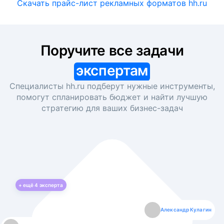
Скачать прайс-лист рекламных форматов hh.ru
Поручите все задачи
экспертам
Специалисты hh.ru подберут нужные инструменты,
помогут спланировать бюджет и найти лучшую
стратегию для ваших
бизнес-задач
+ ещё
4
эксперта
Екатерина Лазаренко
Александр Кулагин
Даниил Макаров
Борис Кашко
Юлия Изоитко