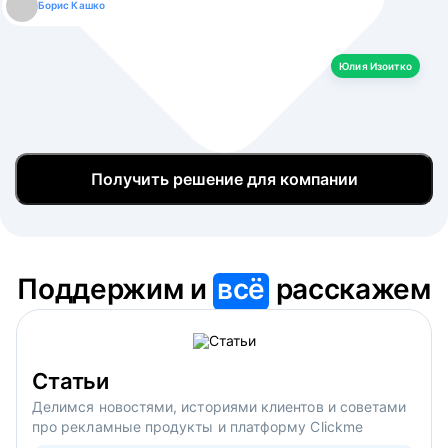
Борис Кашко
Юлия Изоитко
Александр Кулагин
Даниил Макаров
Екатерина Лазаренко
Юлия Изоитко
Получить решение для компании
Поддержим и
всё
расскажем
Статьи
Делимся новостями, историями клиентов и советами
про рекламные продукты и платформу Clickme