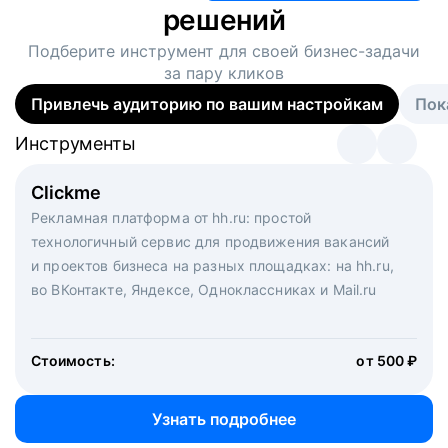
решений
Подберите инструмент для своей
бизнес-задачи
за пару кликов
Привлечь аудиторию по вашим настройкам
Пок
Инструменты
Инструменты
Инструменты
Виртуальный рекрутер
Clickme
Вакансия дня
Массовый подбор под ключ. Решите, сколько
Рекламная платформа от hh.ru: простой
Рекламный формат для вакансий на главной странице
кандидатов и когда вам нужно, и за дело возьмутся
технологичный сервис для продвижения вакансий
hh.ru. Увеличивает количество откликов
маркетологи, рекрутеры и проектные менеджеры
и проектов бизнеса на разных площадках: на hh.ru,
hh.ru с целым набором digital-инструментов
во ВКонтакте, Яндексе, Одноклассниках и Mail.ru
Стоимость:
от 200 000 ₽
Узнать подробнее
Стоимость:
от 500 ₽
Узнать подробнее
Узнать подробнее