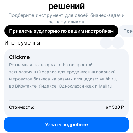
решений
Подберите инструмент для своей
бизнес-задачи
за пару кликов
Привлечь аудиторию по вашим настройкам
Пок
Инструменты
Инструменты
Инструменты
Виртуальный рекрутер
Clickme
Вакансия дня
Массовый подбор под ключ. Решите, сколько
Рекламная платформа от hh.ru: простой
Рекламный формат для вакансий на главной странице
кандидатов и когда вам нужно, и за дело возьмутся
технологичный сервис для продвижения вакансий
hh.ru. Увеличивает количество откликов
маркетологи, рекрутеры и проектные менеджеры
и проектов бизнеса на разных площадках: на hh.ru,
hh.ru с целым набором digital-инструментов
во ВКонтакте, Яндексе, Одноклассниках и Mail.ru
Стоимость:
от 200 000 ₽
Узнать подробнее
Стоимость:
от 500 ₽
Узнать подробнее
Узнать подробнее