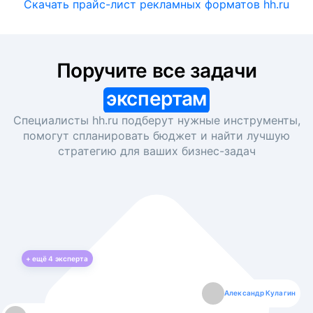
Скачать прайс-лист рекламных форматов hh.ru
Поручите все задачи
экспертам
Специалисты hh.ru подберут нужные инструменты,
помогут спланировать бюджет и найти лучшую
стратегию для ваших
бизнес-задач
+ ещё
4
эксперта
Екатерина Лазаренко
Александр Кулагин
Даниил Макаров
Борис Кашко
Юлия Изоитко