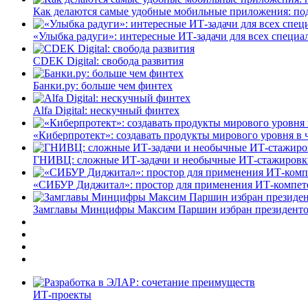
Как делаются самые удобные мобильные приложения: по
«Улыбка радуги»: интересные ИТ-задачи для всех специа
CDEK Digital: свобода развития
Банки.ру: больше чем финтех
Alfa Digital: нескучный финтех
«Киберпротект»: создавать продукты мирового уровня в
ГНИВЦ: сложные ИТ‑задачи и необычные ИТ‑стажировк
«СИБУР Диджитал»: простор для применения ИТ-компе
Замглавы Минцифры Максим Паршин избран президенто
ИТ-проекты