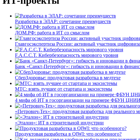
ИТ-проекты
Разработка в ЭЛАР: сочетание преимуществ
ДОМ.РФ: работа в ИТ со смыслом
Главгосэкспертиза России: активный участник цифровиз
F.A.C.C.T. Кибербезопасность мирового уровня
Банк «Санкт-Петербург»: гибкость и инновации в финан
СберЗдоровье: продуктовая разработка в медтехе
МТС: взять лучшее от стартапа и экосистемы
4 мифа об ИТ в госорганизации на примере ФБУН ЦНИИ
«Петрович-Тех»: продуктовая разработка для реального м
«Эталон»: ИТ в строительной индустрии
Продуктовая разработка в QIWI: что особенного?