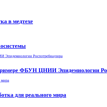
ка в медтехе
косистемы
а примере ФБУН ЦНИИ Эпидемиологии Ро
ботка для реального мира