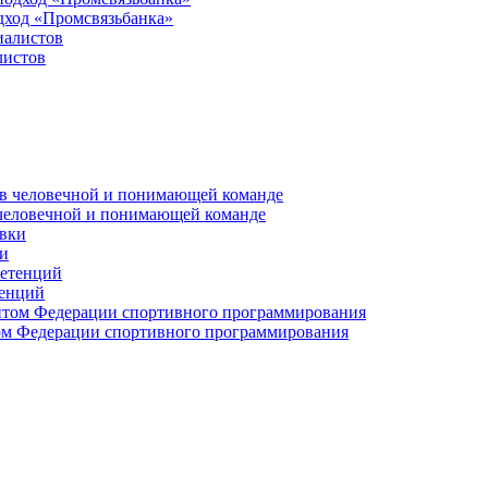
дход «Промсвязьбанка»
листов
 человечной и понимающей команде
и
тенций
м Федерации спортивного программирования