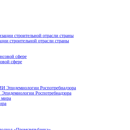
ации строительной отрасли страны
совой сфере
 Эпидемиологии Роспотребнадзора
ира