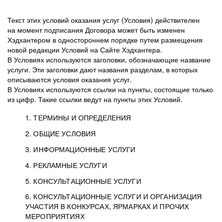
Текст этих условий оказания услуг (Условия) действителен
на момент подписания Договора может быть изменен
Хэдхантером в одностороннем порядке путем размещения
новой редакции Условий на Сайте Хэдхантера.
В Условиях используются заголовки, обозначающие название
услуги. Эти заголовки дают названия разделам, в которых
описываются условия оказания услуг.
В Условиях используются ссылки на пункты, состоящие только
из цифр. Такие ссылки ведут на пункты этих Условий.
1. ТЕРМИНЫ И ОПРЕДЕЛЕНИЯ
2. ОБЩИЕ УСЛОВИЯ
3. ИНФОРМАЦИОННЫЕ УСЛУГИ
1.1. Хэдхантер, или
Хэдхантер, ООО
4. РЕКЛАМНЫЕ УСЛУГИ
HeadHunter, или
«Хэдхантер», ИНН
2.1. Типы и статусы регистрации
5. КОНСУЛЬТАЦИОННЫЕ УСЛУГИ
Исполнитель
7718620740, адрес:
Типы регистрации
3.1. Предоставление доступа к базе данных
2.2. Активация услуг
6. КОНСУЛЬТАЦИОННЫЕ УСЛУГИ И ОРГАНИЗАЦИЯ
125047, г. Москва,
резюме с предложениями Соискателей
Описание и активация
УЧАСТИЯ В КОНКУРСАХ, ЯРМАРКАХ И ПРОЧИХ
2.1.1. Заказчику может быть присвоен один
4.0. Общие условия оказания рекламных услуг
внутригородская
о трудоустройстве с возможностью просмотра
МЕРОПРИЯТИЯХ
из Типов регистраций.
территория
4.0.1. Хэдхантер оказывает Заказчику услугу